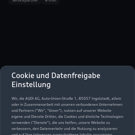
Servicepartner
e-tron
Cookie und Datenfreigabe
Einstellung
Augsburger Straße 21
Wir, die AUDI AG, Auto-Union-Straße 1, 85057 Ingolstadt, allein
86424 Dinkelscherben
oder in Zusammenarbeit mit unseren verbundenen Unternehmen
und Partnern ("Wir", "Unser"), nutzen auf unserer Website
08292 1001
eigene und Dienste Dritter, die Cookies und ähnliche Technologien
verwenden ("Dienste"), die uns helfen, unsere Website zu
verbessern, den Datenverkehr und die Nutzung zu analysieren
service@autohoess.com
und auf Ihre Interessen zugeschnittene Inhalte anzuzeigen,