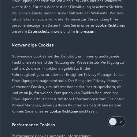
Einwilligung jederzeit mit Wirkung zum Zeitpunkt des Widerrufs
Geschlossen
,
öffnet am
Montag 07:30
widerrufen. Für den Widerruf der Einwilligung beachten Sie bitte
die "Cookie-Einstellungen" in der Fußzeile der Webseite. Weitere
Informationen sowie konkrete Hinweise zur Verwendung Ihrer
Bitte beachten Sie: Am Faschingsdienstag, Heilig
personenbezogenen Daten finden Sie in unserer
Cookie Richtlinie
,
Abend, Silvester und an vereinzelten Samstagen kann
unserem
Datenschutzhinweis
und im
Impressum
.
unser Betrieb geschlossen sein. Aktuelle Hinweise zu
Notwendige Cookies
den geöffneten Tagen finden Sie auf unserem Auto-
Höss-Google-Account.
Notwendige Cookies werden benötigt, um Ihnen grundlegende
Funktionen während der Nutzung der Webseite zur Verfügung zu
stellen. Zu diesen Funktionen gehört z. B. der
Fahrzeugkonfigurator oder der Ensighten Privacy Manager (unser
Einwilligungsmanagementtool). Der Ensighten Privacy Manager
verwendet Cookies, um Informationen darüber zu speichern, ob
und wenn ja, für welche Kategorien von Cookies Benutzer ihre
Einwilligung erteilt haben. Weitere Informationen zum Ensighten
Privacy Manager, sowie zu Ihren Rechten als betroffene Person
können Sie in unserer
Cookie Richtlinie
nachlesen.
Performance Cookies
Performance Cookies sammeln Informationen