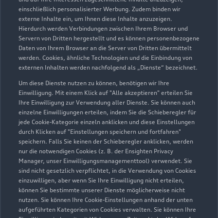
einschließlich personalisierter Werbung. Zudem binden wir
Kontaktdaten herunterladen
externe Inhalte ein, um Ihnen diese Inhalte anzuzeigen.
Hierdurch werden Verbindungen zwischen Ihrem Browser und
Servern von Dritten hergestellt und es können personenbezogene
Daten von Ihrem Browser an die Server von Dritten übermittelt
werden. Cookies, ähnliche Technologien und die Einbindung von
Öffnungszeiten
externen Inhalten werden nachfolgend als „Dienste“ bezeichnet.
Um diese Dienste nutzen zu können, benötigen wir Ihre
Einwilligung. Mit einem Klick auf "Alle akzeptieren" erteilen Sie
Verkauf
Ihre Einwilligung zur Verwendung aller Dienste. Sie können auch
Geschlossen
,
öffnet am
Montag 08:30
einzelne Einwilligungen erteilen, indem Sie die Schieberegler für
jede Cookie-Kategorie einzeln anklicken und diese Einstellungen
durch Klicken auf "Einstellungen speichern und fortfahren"
Service allgemein
speichern. Falls Sie keinen der Schieberegler anklicken, werden
Geschlossen
,
öffnet am
Montag 07:00
nur die notwendigen Cookies (z. B. der Ensighten Privacy
Manager, unser Einwilligungsmanagementtool) verwendet. Sie
sind nicht gesetzlich verpflichtet, in die Verwendung von Cookies
Werkstattbetrieb
einzuwilligen, aber wenn Sie Ihre Einwilligung nicht erteilen,
Geschlossen
,
öffnet am
Montag 07:30
können Sie bestimmte unserer Dienste möglicherweise nicht
nutzen. Sie können Ihre Cookie-Einstellungen anhand der unten
aufgeführten Kategorien von Cookies verwalten. Sie können Ihre
Ersatzteilelager