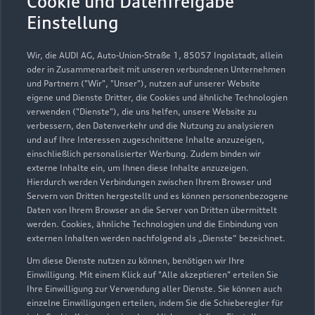
Cookie und Datenfreigabe
86424 Dinkelscherben
Einstellung
08292 1001
Wir, die AUDI AG, Auto-Union-Straße 1, 85057 Ingolstadt, allein
oder in Zusammenarbeit mit unseren verbundenen Unternehmen
service@autohoess.com
und Partnern ("Wir", "Unser"), nutzen auf unserer Website
eigene und Dienste Dritter, die Cookies und ähnliche Technologien
Kontaktdaten herunterladen
verwenden ("Dienste"), die uns helfen, unsere Website zu
verbessern, den Datenverkehr und die Nutzung zu analysieren
und auf Ihre Interessen zugeschnittene Inhalte anzuzeigen,
einschließlich personalisierter Werbung. Zudem binden wir
externe Inhalte ein, um Ihnen diese Inhalte anzuzeigen.
Öffnungszeiten
Hierdurch werden Verbindungen zwischen Ihrem Browser und
Servern von Dritten hergestellt und es können personenbezogene
Daten von Ihrem Browser an die Server von Dritten übermittelt
werden. Cookies, ähnliche Technologien und die Einbindung von
Verkauf
externen Inhalten werden nachfolgend als „Dienste“ bezeichnet.
Geschlossen
,
öffnet am
Donnerstag
Um diese Dienste nutzen zu können, benötigen wir Ihre
08:30
Einwilligung. Mit einem Klick auf "Alle akzeptieren" erteilen Sie
Ihre Einwilligung zur Verwendung aller Dienste. Sie können auch
Service allgemein
einzelne Einwilligungen erteilen, indem Sie die Schieberegler für