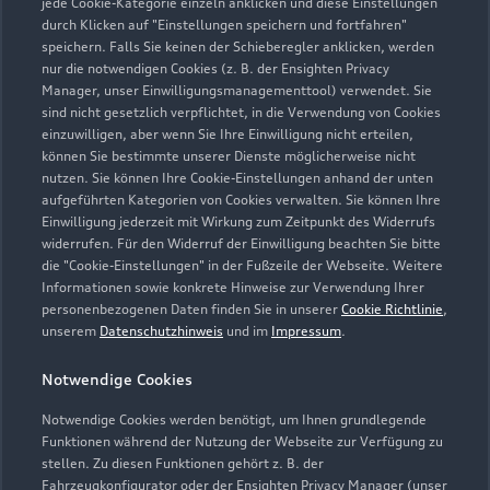
jede Cookie-Kategorie einzeln anklicken und diese Einstellungen
Geschlossen
,
öffnet am
Donnerstag
durch Klicken auf "Einstellungen speichern und fortfahren"
07:00
speichern. Falls Sie keinen der Schieberegler anklicken, werden
nur die notwendigen Cookies (z. B. der Ensighten Privacy
Manager, unser Einwilligungsmanagementtool) verwendet. Sie
Werkstattbetrieb
sind nicht gesetzlich verpflichtet, in die Verwendung von Cookies
Geschlossen
,
öffnet am
Donnerstag
einzuwilligen, aber wenn Sie Ihre Einwilligung nicht erteilen,
07:30
können Sie bestimmte unserer Dienste möglicherweise nicht
nutzen. Sie können Ihre Cookie-Einstellungen anhand der unten
aufgeführten Kategorien von Cookies verwalten. Sie können Ihre
Ersatzteilelager
Einwilligung jederzeit mit Wirkung zum Zeitpunkt des Widerrufs
Geschlossen
,
öffnet am
Donnerstag
widerrufen. Für den Widerruf der Einwilligung beachten Sie bitte
07:30
die "Cookie-Einstellungen" in der Fußzeile der Webseite. Weitere
Informationen sowie konkrete Hinweise zur Verwendung Ihrer
personenbezogenen Daten finden Sie in unserer
Cookie Richtlinie
,
Bitte beachten Sie: Am Faschingsdienstag, Heilig
unserem
Datenschutzhinweis
und im
Impressum
.
Abend, Silvester und an vereinzelten Samstagen kann
unser Betrieb geschlossen sein. Aktuelle Hinweise zu
Notwendige Cookies
den geöffneten Tagen finden Sie auf unserem Auto-
Notwendige Cookies werden benötigt, um Ihnen grundlegende
Höss-Google-Account.
Funktionen während der Nutzung der Webseite zur Verfügung zu
stellen. Zu diesen Funktionen gehört z. B. der
Fahrzeugkonfigurator oder der Ensighten Privacy Manager (unser