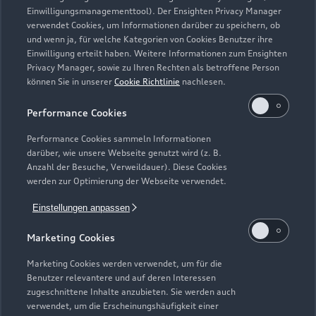
Einwilligungsmanagementtool). Der Ensighten Privacy Manager
Zurück nach oben
verwendet Cookies, um Informationen darüber zu speichern, ob
und wenn ja, für welche Kategorien von Cookies Benutzer ihre
Einwilligung erteilt haben. Weitere Informationen zum Ensighten
Modelle
Privacy Manager, sowie zu Ihren Rechten als betroffene Person
können Sie in unserer
Cookie Richtlinie
nachlesen.
Kaufen & leasen
Alle Modelle
Performance Cookies
Modelle vergleichen
Service & Zubehör
Performance Cookies sammeln Informationen
Neuwagensuche
darüber, wie unsere Webseite genutzt wird (z. B.
Elektromodelle
Anzahl der Besuche, Verweildauer). Diese Cookies
Gebrauchtwagensuche
Support
werden zur Optimierung der Webseite verwendet.
Saisonale Angebote
Plug-in-Hybride
Gebrauchtwagen
Einstellungen anpassen
Audi Services
Über Audi
Kundenservice
Finanzierung
Marketing Cookies
Garantie
Händlersuche
Aktionen & Angebote
Unternehmen
Marketing Cookies werden verwendet, um für die
Audi digital services
Benutzer relevantere und auf deren Interessen
Audi Code
Geschäftskunden
Karriere
zugeschnittene Inhalte anzubieten. Sie werden auch
myAudi
verwendet, um die Erscheinungshäufigkeit einer
Häufige Fragen (FAQ)